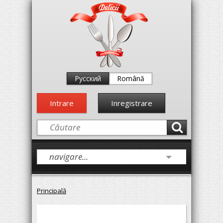
Русский
Română
Intrare
Inregistrare
Principală