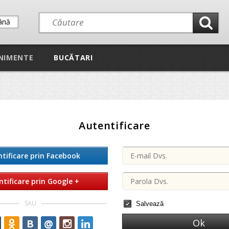
ână
NIMENTE
BUCĂTARI
Autentificare
tificare prin Facebook
ntificare prin Google +
SAU
Salvează
B
@