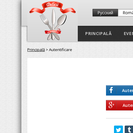
Русский
Rom
PRINCIPALĂ
EVE
Principală
> Autentificare
Auten
Aute