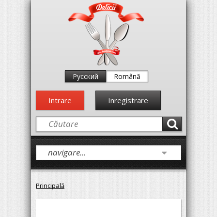
Русский
Română
Intrare
Inregistrare
Principală