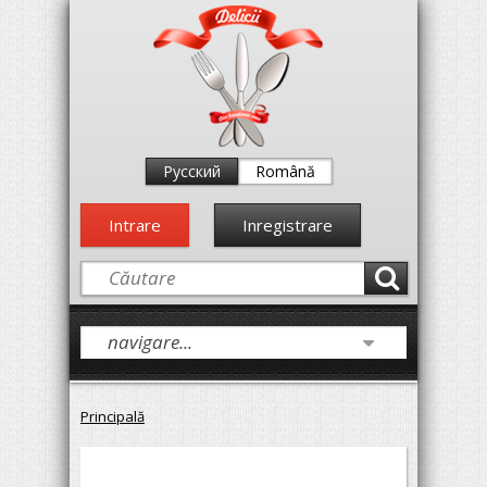
Русский
Română
Intrare
Inregistrare
Principală