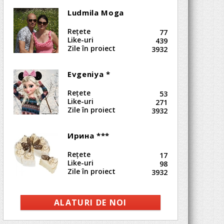
Ludmila Moga
Reţete
77
Like-uri
439
Zile în proiect
3932
Evgeniya *
Reţete
53
Like-uri
271
Zile în proiect
3932
Ирина ***
Reţete
17
Like-uri
98
Zile în proiect
3932
ALATURI DE NOI