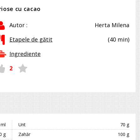
riose cu cacao
Autor :
Herta Milena
Etapele de gătit
(40 min)
Ingrediente
2
 ml
Unt
70 g
0 g
Zahăr
100 g