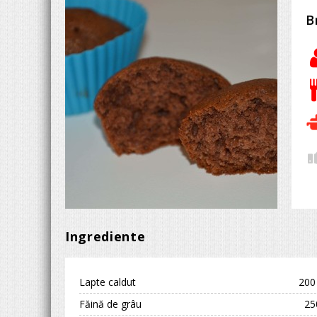
B
Ingrediente
Lapte caldut
200
Făină de grâu
25