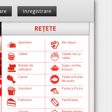
are
Inregistrare
REŢETE
Aperitive
Mic dejun
Clătite
Salate reci și
calde
Rețete de
Supe, ciorbe,
sărbători
borșuri
Carne
Pește și fructe
de mare
Garnituri
Paste și Pizza
Patiserie
Panificație
Sosuri
Rețete pentru