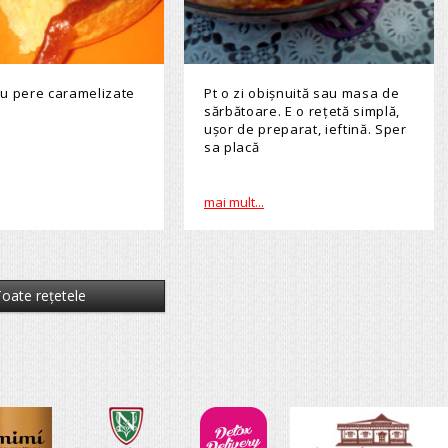
 cu pere caramelizate
Pt o zi obișnuită sau masa de
sărbătoare. E o rețetă simplă,
ușor de preparat, ieftină. Sper
sa placă
mai mult...
oate reţetele