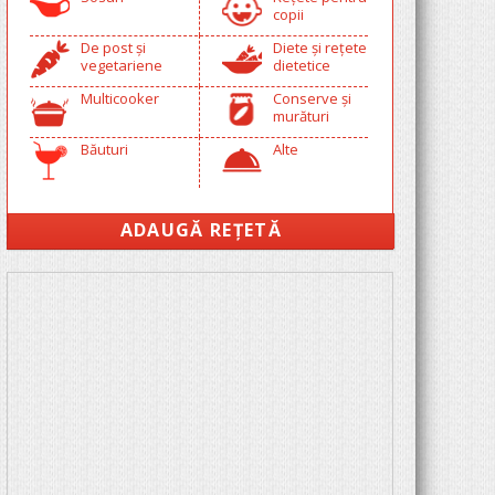
copii
De post și
Diete și rețete
vegetariene
dietetice
Multicooker
Conserve și
murături
Băuturi
Alte
ADAUGĂ REȚETĂ