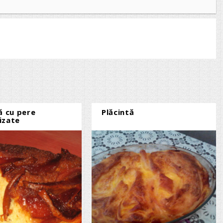
ă cu pere
Plăcintă
izate