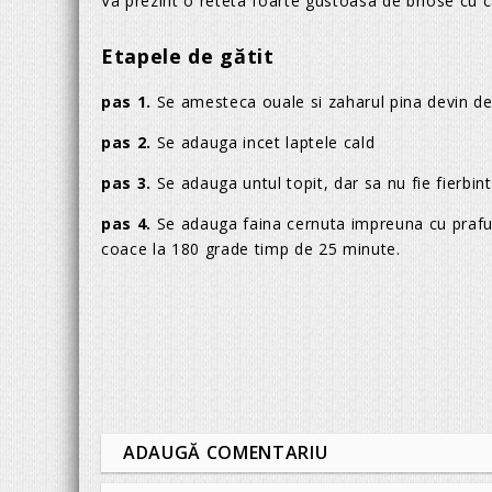
Va prezint o reteta foarte gustoasa de briose cu 
Etapele de gătit
pas 1.
Se amesteca ouale si zaharul pina devin de
pas 2.
Se adauga incet laptele cald
pas 3.
Se adauga untul topit, dar sa nu fie fierbint
pas 4.
Se adauga faina cernuta impreuna cu praful
coace la 180 grade timp de 25 minute.
ADAUGĂ COMENTARIU