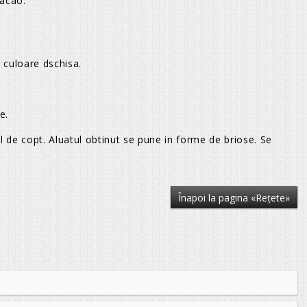
cacao.
 culoare dschisa.
e.
 de copt. Aluatul obtinut se pune in forme de briose. Se
Înapoi la pagina «Reţete»