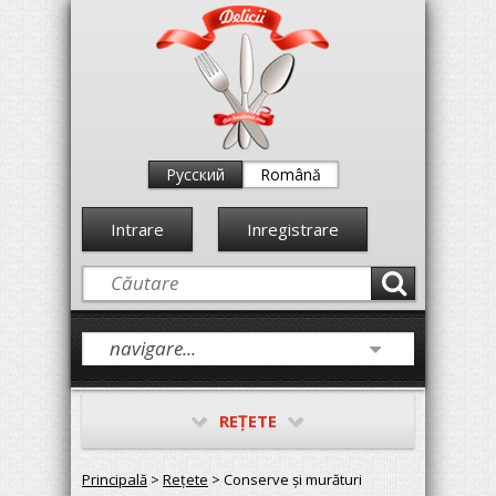
Русский
Română
Intrare
Inregistrare
REŢETE
Principală
>
Reţete
> Conserve și murături