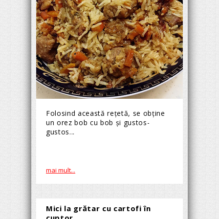
Folosind această reţetă, se obţine
un orez bob cu bob şi gustos-
gustos...
mai mult...
Mici la grătar cu cartofi în
cuptor