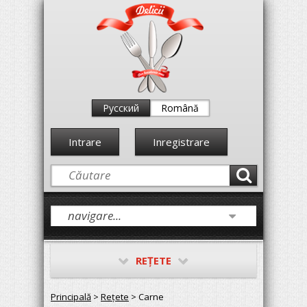
Русский
Română
Intrare
Inregistrare
REŢETE
Principală
>
Reţete
> Carne