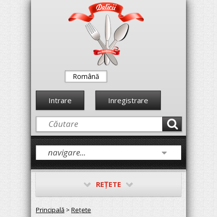
Română
Intrare
Inregistrare
REŢETE
Principală
>
Reţete