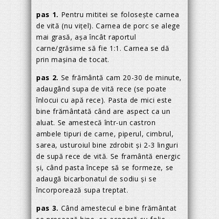
pas 1.
Pentru mititei se folosește carnea
de vită (nu vițel). Carnea de porc se alege
mai grasă, așa încât raportul
carne/grăsime să fie 1:1. Carnea se dă
prin mașina de tocat.
pas 2.
Se frământă cam 20-30 de minute,
adaugând supa de vită rece (se poate
înlocui cu apă rece). Pasta de mici este
bine frământată când are aspect ca un
aluat. Se amestecă într-un castron
ambele tipuri de carne, piperul, cimbrul,
sarea, usturoiul bine zdrobit și 2-3 linguri
de supă rece de vită. Se framântă energic
și, când pasta începe să se formeze, se
adaugă bicarbonatul de sodiu și se
încorporează supa treptat.
pas 3.
Când amestecul e bine frământat