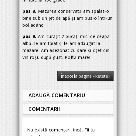
pas 8.
Mazărea conservată am spalat-o
bine sub un jet de apă și am pus-o într-un
bol adânc.
pas 9.
Am curățit 2 bucăți mici de ceapă
albă, le-am tăiat și le-am adăugat la
mazare. Am asezonat cu sare și oțet din
vin roșu după gust. Poftă mare!
Înapoi la pagina «Reţete»
ADAUGĂ COMENTARIU
COMENTARII
Nu există comentarii încă. Fii tu