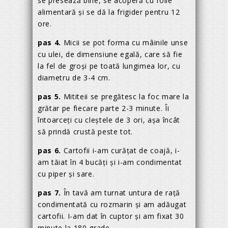
se presează bine, se acoperă cu folie
alimentară și se dă la frigider pentru 12
ore.
pas 4.
Micii se pot forma cu mâinile unse
cu ulei, de dimensiune egală, care să fie
la fel de groși pe toată lungimea lor, cu
diametru de 3-4 cm.
pas 5.
Mititeii se pregătesc la foc mare la
grătar pe fiecare parte 2-3 minute. Îi
întoarceți cu cleștele de 3 ori, așa încât
să prindă crustă peste tot.
pas 6.
Cartofii i-am curățat de coajă, i-
am tăiat în 4 bucăți și i-am condimentat
cu piper și sare.
pas 7.
În tavă am turnat untura de rață
condimentată cu rozmarin și am adăugat
cartofii. I-am dat în cuptor și am fixat 30
minute la 180 grade.