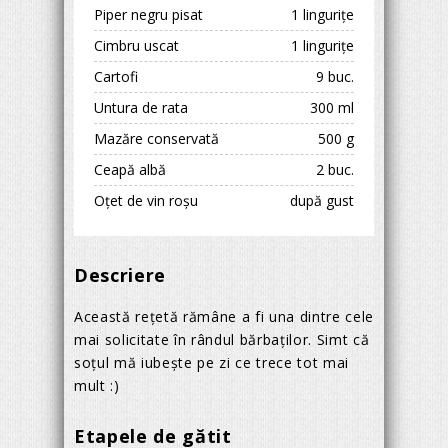
Piper negru pisat
1 lingurițe
Cimbru uscat
1 lingurițe
Cartofi
9 buc.
Untura de rata
300 ml
Mazăre conservată
500 g
Ceapă albă
2 buc.
Oțet de vin roșu
după gust
Descriere
Această rețetă rămâne a fi una dintre cele
mai solicitate în rândul bărbaților. Simt că
soțul mă iubește pe zi ce trece tot mai
mult :)
Etapele de gătit