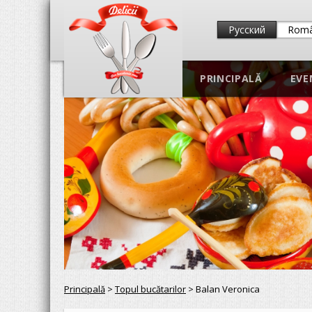
Русский
Rom
PRINCIPALĂ
EVE
Principală
>
Topul bucătarilor
> Balan Veronica