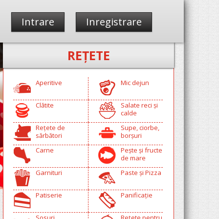
Intrare
Inregistrare
REŢETE
Aperitive
Mic dejun
Clătite
Salate reci și
calde
Rețete de
Supe, ciorbe,
sărbători
borșuri
Carne
Pește și fructe
de mare
Garnituri
Paste și Pizza
Patiserie
Panificație
Sosuri
Rețete pentru