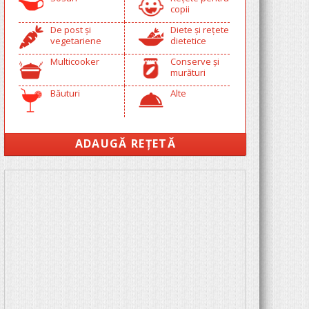
copii
De post și
Diete și rețete
vegetariene
dietetice
Multicooker
Conserve și
murături
Băuturi
Alte
ADAUGĂ REȚETĂ