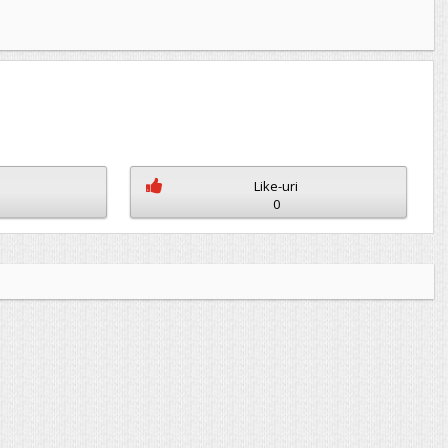
Like-uri
0