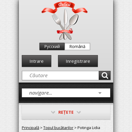
Русский
Română
Intrare
Inregistrare
REŢETE
Principală
>
Topul bucătarilor
> Potinga Lidia