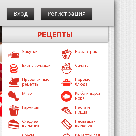
Вход
Регистрация
РЕЦЕПТЫ
Закуски
На завтрак
Блины, оладьи
Салаты
Праздничные
Первые
рецепты
блюда
Мясо
Рыба и дары
моря
Гарниры
Паста и
Пицца
Сладкая
Несладкая
выпечка
выпечка
Соусы
Рецепты для