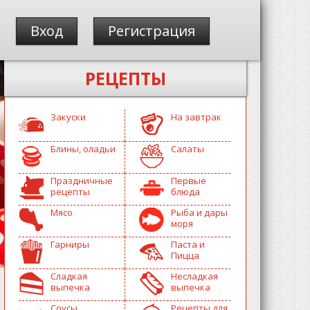
Вход
Регистрация
РЕЦЕПТЫ
Закуски
На завтрак
Блины, оладьи
Салаты
Праздничные
Первые
рецепты
блюда
Мясо
Рыба и дары
моря
Гарниры
Паста и
Пицца
Сладкая
Несладкая
выпечка
выпечка
Соусы
Рецепты для