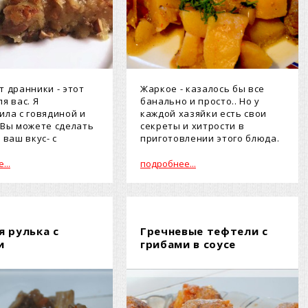
т дранники - этот
Жаркое - казалось бы все
я вас. Я
банально и просто.. Но у
ила с говядиной и
каждой хазяйки есть свои
 Вы можете сделать
секреты и хитрости в
 ваш вкус- с
приготовлении этого блюда.
 ...
Предста...
...
подробнее...
я рулька с
Гречневые тефтели с
и
грибами в соусе