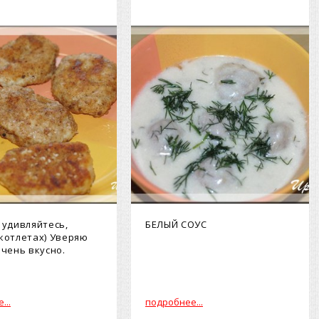
е удивляйтесь,
БЕЛЫЙ СОУС
 котлетах) Уверяю
очень вкусно.
...
подробнее...