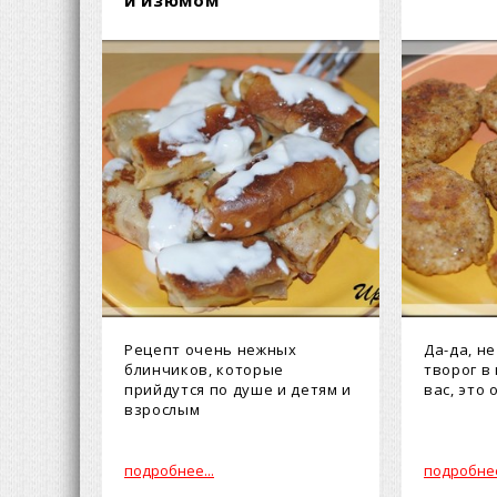
и изюмом
Рецепт очень нежных
Да-да, н
блинчиков, которые
творог в
прийдутся по душе и детям и
вас, это 
взpослым
подробнее...
подробнее