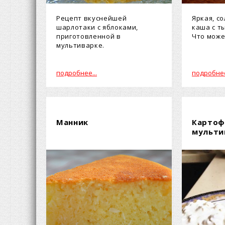
Рецепт вкуснейшей
Яркая, с
шарлотаки с яблоками,
каша с т
приготовленной в
Что може
мультиварке.
подробнее...
подробнее
Манник
Картоф
мульти