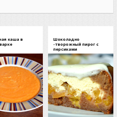
ная каша в
Шоколадно
варке
-творожный пирог с
персиками