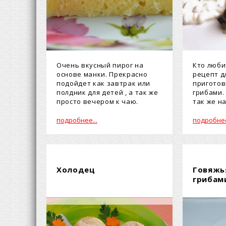
Очень вкусный пирог на
Кто люби
основе манки. Прекрасно
рецепт дл
подойдет как завтрак или
приготов
полдник для детей , а так же
грибами.
просто вечером к чаю.
так же на
кусочками
подробнее...
подробнее
Холодец
Говяжь
грибам