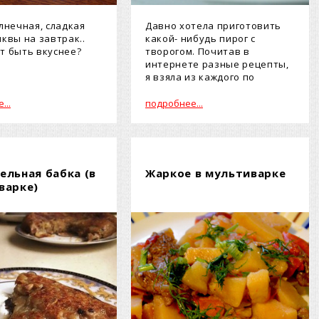
олнечная, сладкая
Давно хотела приготовить
ыквы на завтрак..
какой- нибудь пирог с
т быть вкуснее?
творогом. Почитав в
интернете разные рецепты,
я взяла из каждого по
немногу, и полу...
...
подробнее...
ельная бабка (в
Жаркое в мультиварке
варке)