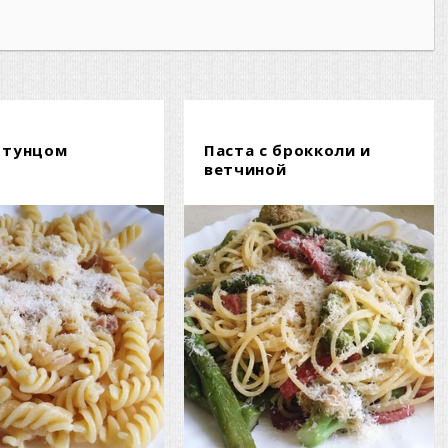
с тунцом
Паста с брокколи и
ветчиной