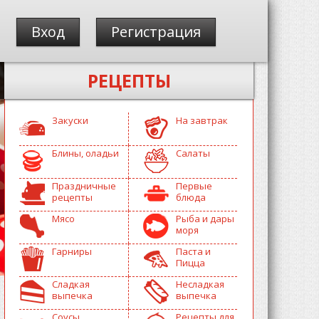
Вход
Регистрация
РЕЦЕПТЫ
Закуски
На завтрак
Блины, оладьи
Салаты
Праздничные
Первые
рецепты
блюда
Мясо
Рыба и дары
моря
Гарниры
Паста и
Пицца
Сладкая
Несладкая
выпечка
выпечка
Соусы
Рецепты для