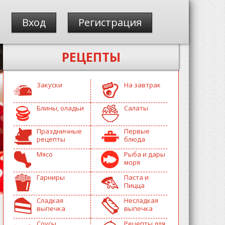
Вход
Регистрация
РЕЦЕПТЫ
Закуски
На завтрак
Блины, оладьи
Салаты
Праздничные
Первые
рецепты
блюда
Мясо
Рыба и дары
моря
Гарниры
Паста и
Пицца
Сладкая
Несладкая
выпечка
выпечка
Соусы
Рецепты для