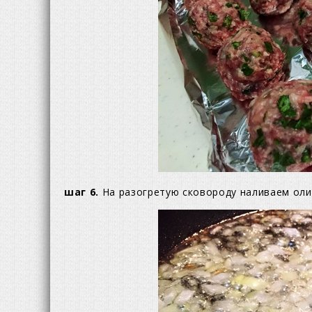
шаг 6.
На разогретую сковороду наливаем оли