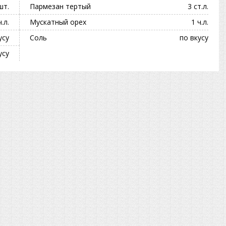
шт.
Пармезан тертый
3 ст.л.
ч.л.
Мускатный орех
1 ч.л.
усу
Соль
по вкусу
усу