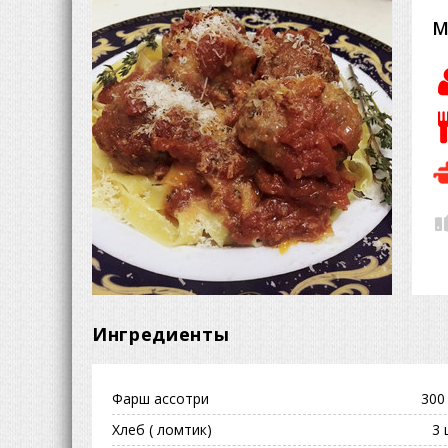
М
Ингредиенты
Фарш ассотри
300 
Хлеб ( ломтик)
3 