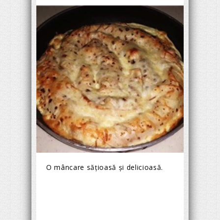
O mâncare săţioasă şi delicioasă.