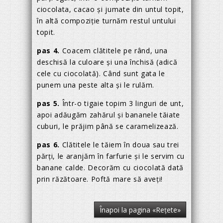
ciocolata, cacao și jumate din untul topit,
în altă compoziție turnăm restul untului
topit.
pas 4.
Coacem clătitele pe rând, una
deschisă la culoare și una închisă (adică
cele cu ciocolată). Când sunt gata le
punem una peste alta și le rulăm.
pas 5.
Într-o tigaie topim 3 linguri de unt,
apoi adăugăm zahărul și bananele tăiate
cuburi, le prăjim până se caramelizează.
pas 6.
Clătitele le tăiem în doua sau trei
părți, le aranjăm în farfurie și le servim cu
banane calde. Decorăm cu ciocolată dată
prin răzătoare. Poftă mare să aveți!
Înapoi la pagina «Reţete»