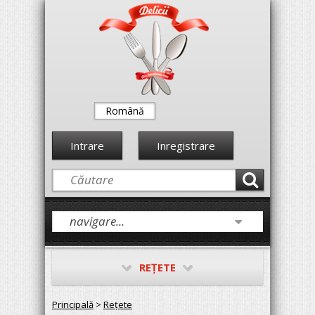
Română
Intrare
Inregistrare
REŢETE
Principală
>
Reţete