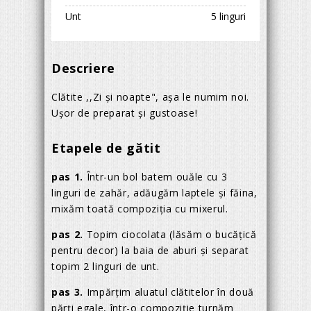
Unt
5 linguri
Descriere
Clătite ,,Zi și noapte", așa le numim noi.
Ușor de preparat și gustoase!
Etapele de gătit
pas 1.
Într-un bol batem ouăle cu 3
linguri de zahăr, adăugăm laptele și făina,
mixăm toată compoziția cu mixerul.
pas 2.
Topim ciocolata (lăsăm o bucățică
pentru decor) la baia de aburi și separat
topim 2 linguri de unt.
pas 3.
Impărțim aluatul clătitelor în două
părți egale, într-o compoziție turnăm