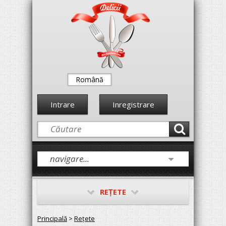
Română
Intrare
Inregistrare
REŢETE
Principală
>
Reţete