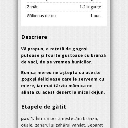
Zahăr
1-2 lingurițe
Gălbenuș de ou
1 buc.
Descriere
Vă propun, o rețetă de gogoși
pufoase și foarte gustoase cu brânză
de vaci, de pe vremea bunicilor.
Bunica mereu ne aștepta cu aceste
gogoși delicioase care le serveam cu
miere, iar mai târziu mămica ne
alinta cu acest desert la micul dejun.
Etapele de gătit
pas 1.
Într-un bol amestecăm brânza,
ouăle, zahărul și zahărul vanilat. Separat