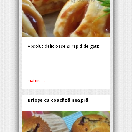
Absolut delicioase și rapid de gătit!
mai mult...
Brioșe cu coacăză neagră