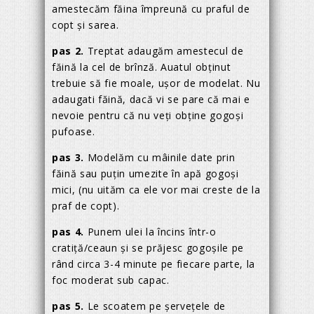
amestecăm făina împreună cu praful de
copt și sarea.
pas 2.
Treptat adaugăm amestecul de
făină la cel de brînză. Auatul obținut
trebuie să fie moale, uşor de modelat. Nu
adaugati făină, dacă vi se pare că mai e
nevoie pentru că nu veți obține gogoși
pufoase.
pas 3.
Modelăm cu mâinile date prin
făină sau puțin umezite în apă gogoși
mici, (nu uităm ca ele vor mai creste de la
praf de copt).
pas 4.
Punem ulei la încins într-o
cratiță/ceaun şi se prăjesc gogoşile pe
rând circa 3-4 minute pe fiecare parte, la
foc moderat sub capac.
pas 5.
Le scoatem pe șervețele de