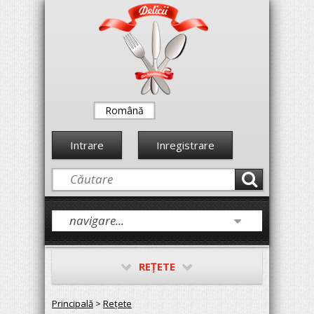
Română
Intrare
Inregistrare
REŢETE
Principală
>
Reţete