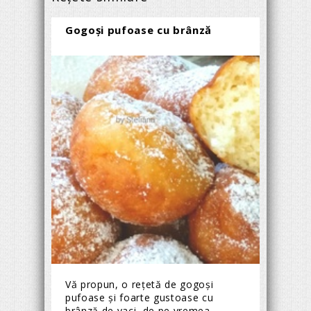
Gogoși pufoase cu brânză
Vă propun, o rețetă de gogoși
pufoase și foarte gustoase cu
brânză de vaci, de pe vremea