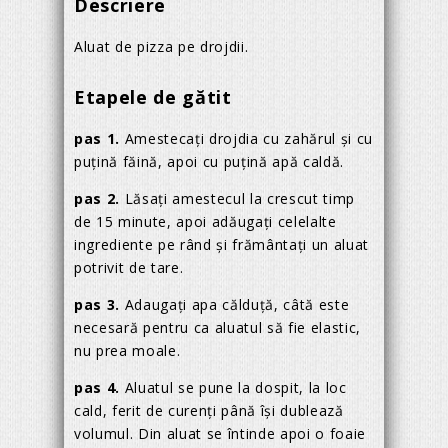
Descriere
Aluat de pizza pe drojdii.
Etapele de gătit
pas 1.
Amestecați drojdia cu zahărul și cu
puțină făină, apoi cu puțină apă caldă.
pas 2.
Lăsați amestecul la crescut timp
de 15 minute, apoi adăugați celelalte
ingrediente pe rând și frământați un aluat
potrivit de tare.
pas 3.
Adaugați apa călduță, câtă este
necesară pentru ca aluatul să fie elastic,
nu prea moale.
pas 4.
Aluatul se pune la dospit, la loc
cald, ferit de curenți până își dublează
volumul. Din aluat se întinde apoi o foaie