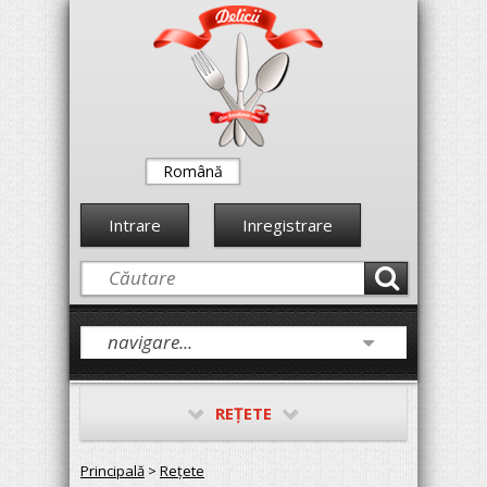
Română
Intrare
Inregistrare
REŢETE
Principală
>
Reţete