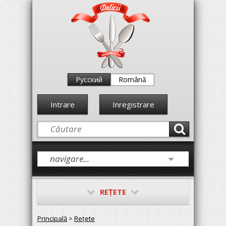
Русский
Română
Intrare
Inregistrare
REŢETE
Principală
>
Reţete