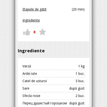
Etapele de gătit
(20 min)
Ingrediente
8
Ingrediente
Varză
1 kg
Ardei iute
1 buc.
Сatel de usturoi
3 buc.
Sare
după gust
Sfecla rosie
2 buc.
Перец душистый горошком
după gust