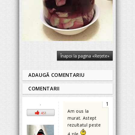
Înapoi la pagina «Reţete»
ADAUGĂ COMENTARIU
COMENTARII
1
.
Am ous la
451
murat. Astept
rezultatul peste
4 zile