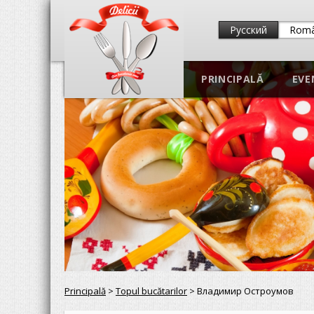
Русский
Rom
PRINCIPALĂ
EVE
Principală
>
Topul bucătarilor
> Владимир Остроумов