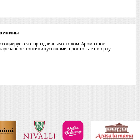
свинины
ассоциируется с праздничным столом. Ароматное
арезанное тонкими кусочками, просто тает во рту...