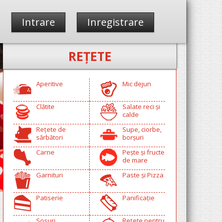
Intrare
Inregistrare
REŢETE
Aperitive
Mic dejun
Clătite
Salate reci și
calde
Rețete de
Supe, ciorbe,
sărbători
borșuri
Carne
Pește și fructe
de mare
Garnituri
Paste și Pizza
Patiserie
Panificație
Sosuri
Rețete pentru