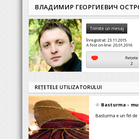
ВЛАДИМИР ГЕОРГИЕВИЧ ОСТ
Trimite un mesaj
Înregistrat:
23.11.2015
A fost on-line:
20.01.2016
Reţete
2
REŢETELE UTILIZATORULUI
Basturma - muş
Basturma e un fel de 