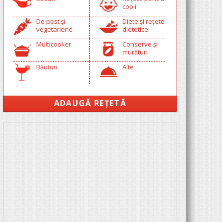
copii
De post și
Diete și rețete
vegetariene
dietetice
Multicooker
Conserve și
murături
Băuturi
Alte
ADAUGĂ REȚETĂ