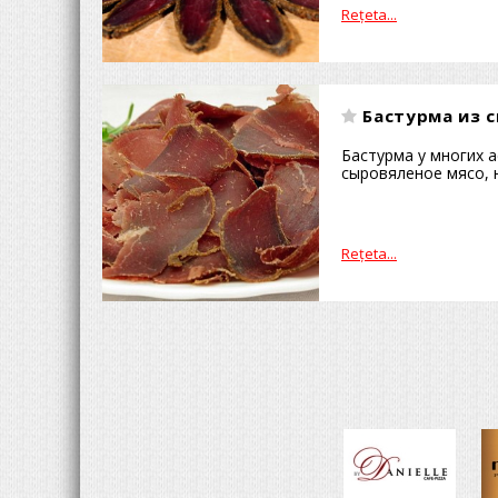
Reţeta...
Бастурма из 
Бастурма у многих 
сыровяленое мясо, н
Reţeta...