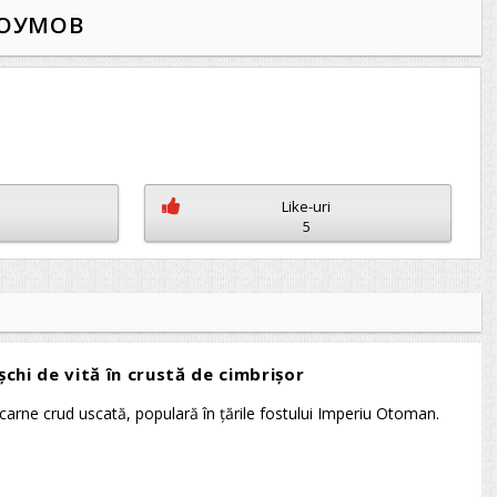
РОУМОВ
Like-uri
5
chi de vită în crustă de cimbrişor
carne crud uscată, populară în ţările fostului Imperiu Otoman.