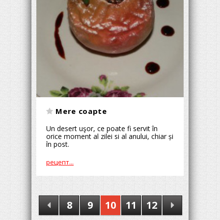
Mere coapte
Un desert uşor, ce poate fi servit în
orice moment al zilei si al anului, chiar și
în post.
рецепт...
8
9
10
11
12