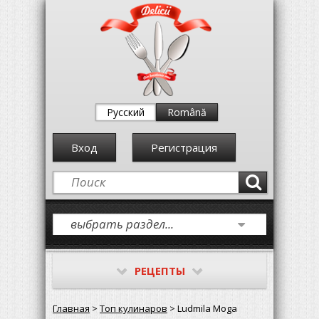
Русский
Română
Вход
Регистрация
РЕЦЕПТЫ
Главная
>
Топ кулинаров
> Ludmila Moga