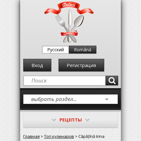
Русский
Română
Вход
Регистрация
РЕЦЕПТЫ
Главная
>
Топ кулинаров
> Căpățînă Irina