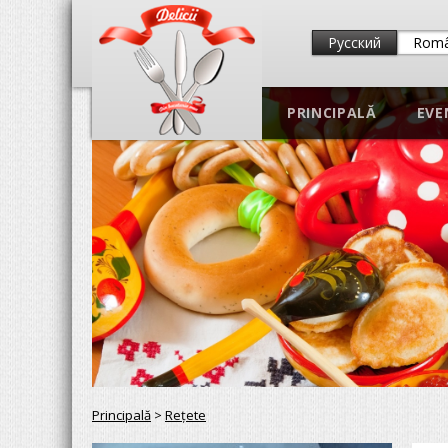
Русский
Rom
PRINCIPALĂ
EVE
Principală
>
Reţete