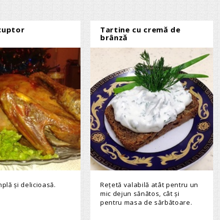
 cuptor
Tartine cu cremă de
brânză
plă şi delicioasă.
Reţetă valabilă atât pentru un
mic dejun sănătos, cât şi
pentru masa de sărbătoare.