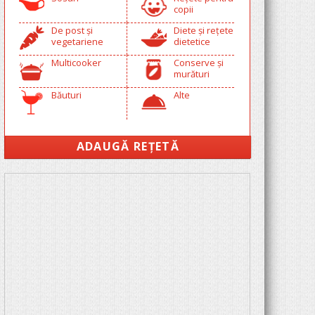
copii
De post și
Diete și rețete
vegetariene
dietetice
Multicooker
Conserve și
murături
Băuturi
Alte
ADAUGĂ REȚETĂ