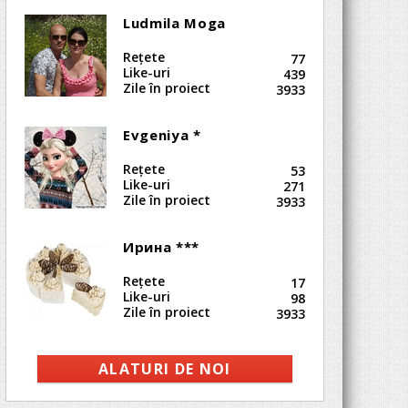
Ludmila Moga
Reţete
77
Like-uri
439
Zile în proiect
3933
Evgeniya *
Reţete
53
Like-uri
271
Zile în proiect
3933
Ирина ***
Reţete
17
Like-uri
98
Zile în proiect
3933
ALATURI DE NOI