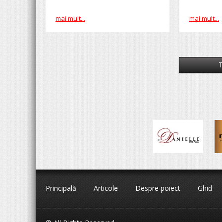
mai mult...
mai mult...
T
Principală
Articole
Despre poiect
Ghid