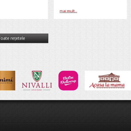
mai mult...
oate reţetele