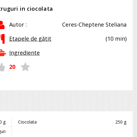
truguri in ciocolata
Autor :
Ceres-Cheptene Steliana
Etapele de gătit
(10 min)
Ingrediente
20
0 g
Ciocolata
250 g
guri