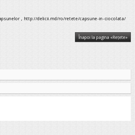
psunelor , http://delicii.md/ro/retete/capsune-in-ciocolata/
Înapoi la pagina «Reţete»