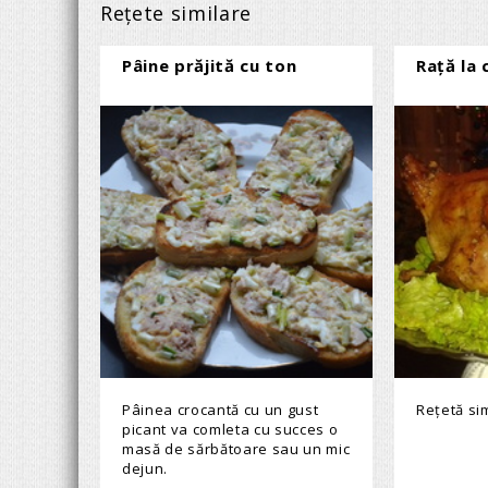
Reţete similare
Pâine prăjită cu ton
Rață la
Pâinea crocantă cu un gust
Rețetă sim
picant va comleta cu succes o
masă de sărbătoare sau un mic
dejun.