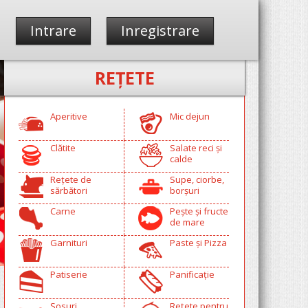
Intrare
Inregistrare
REŢETE
Aperitive
Mic dejun
Clătite
Salate reci și
calde
Rețete de
Supe, ciorbe,
sărbători
borșuri
Carne
Pește și fructe
de mare
Garnituri
Paste și Pizza
Patiserie
Panificație
Sosuri
Rețete pentru