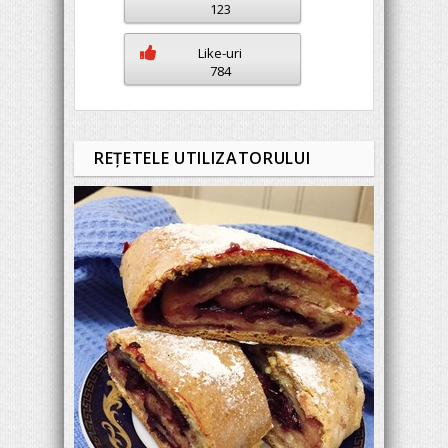
123
Like-uri
784
REŢETELE UTILIZATORULUI