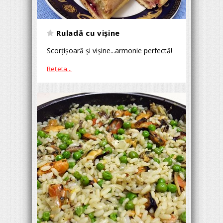
Ruladă cu vişine
Scorţişoară şi vişine...armonie perfectă!
Reţeta...