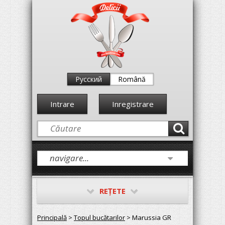
Русский
Română
Intrare
Inregistrare
REŢETE
Principală
>
Topul bucătarilor
> Marussia GR