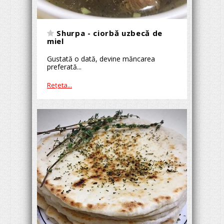
Shurpa - ciorbă uzbecă de
miel
Gustată o dată, devine măncarea
preferată...
Reţeta...