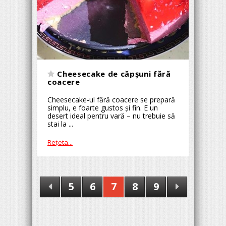
Cheesecake de căpșuni fără
coacere
Cheesecake-ul fără coacere se prepară
simplu, e foarte gustos și fin. E un
desert ideal pentru vară – nu trebuie să
stai la ...
Reţeta...
5
6
7
8
9