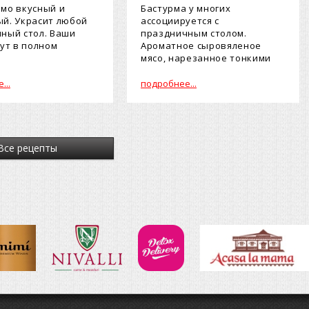
мо вкусный и
Бастурма у многих
й. Украсит любой
ассоциируется с
ный стол. Ваши
праздничным столом.
дут в полном
Ароматное сыровяленое
.
мясо, нарезанное тонкими
кусочками, просто тает во
рту...
...
подробнее...
Все рецепты