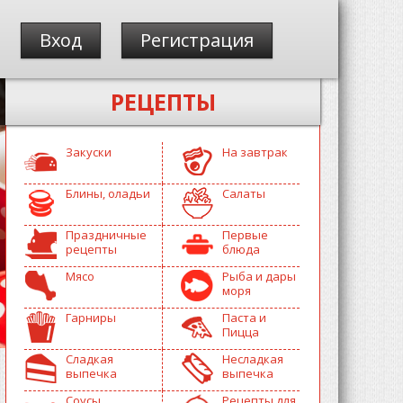
Вход
Регистрация
РЕЦЕПТЫ
Закуски
На завтрак
Блины, оладьи
Салаты
Праздничные
Первые
рецепты
блюда
Мясо
Рыба и дары
моря
Гарниры
Паста и
Пицца
Сладкая
Несладкая
выпечка
выпечка
Соусы
Рецепты для