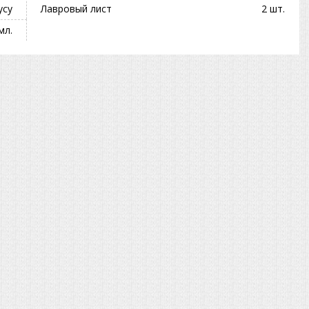
усу
Лавровый лист
2 шт.
мл.