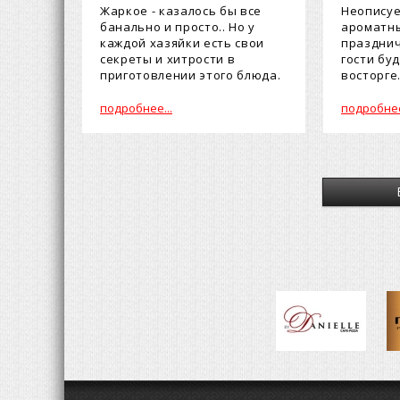
Жаркое - казалось бы все
Неописуе
банально и просто.. Но у
ароматны
каждой хазяйки есть свои
празднич
секреты и хитрости в
гости бу
приготовлении этого блюда.
восторге
Предста...
подробнее...
подробнее