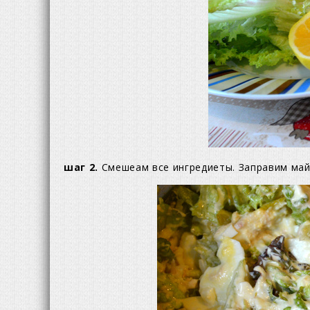
шаг 2.
Смешеам все ингредиеты. Заправим май