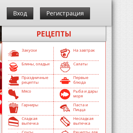
Вход
Регистрация
РЕЦЕПТЫ
Закуски
На завтрак
Блины, оладьи
Салаты
Праздничные
Первые
рецепты
блюда
Мясо
Рыба и дары
моря
Гарниры
Паста и
Пицца
Сладкая
Несладкая
выпечка
выпечка
Соусы
Рецепты для