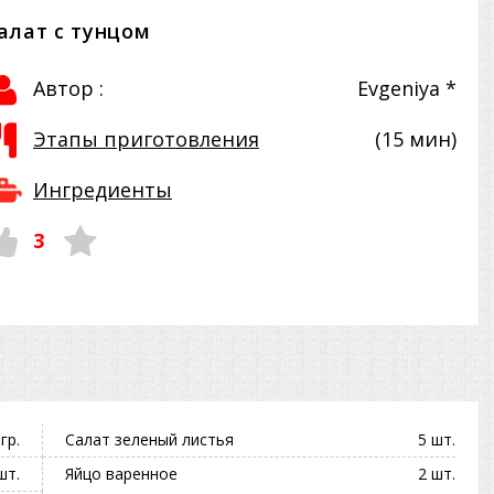
алат с тунцом
Автор :
Evgeniya *
Этапы приготовления
(15 мин)
Ингредиенты
3
гр.
Салат зеленый листья
5 шт.
шт.
Яйцо варенное
2 шт.