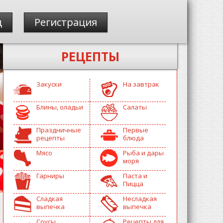
д
Регистрация
РЕЦЕПТЫ
Закуски
На завтрак
Блины, оладьи
Салаты
Праздничные
Первые
рецепты
блюда
Мясо
Рыба и дары
моря
Гарниры
Паста и
Пицца
Сладкая
Несладкая
выпечка
выпечка
Соусы
Рецепты для