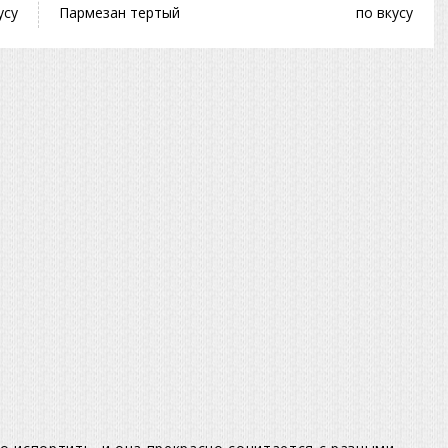
усу
Пармезан тертый
по вкусу