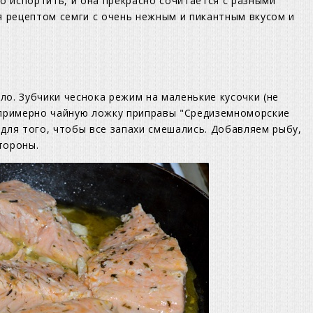
но испортить, и она прекрасно сочитается с разными
ся рецептом семги с очень нежным и пикантным вкусом и
о. Зубчики чеснока режим на маленькие кусочки (не
м примерно чайную ложку приправы "Средиземноморские
 для того, чтобы все запахи смешались. Добавляем рыбу,
тороны.