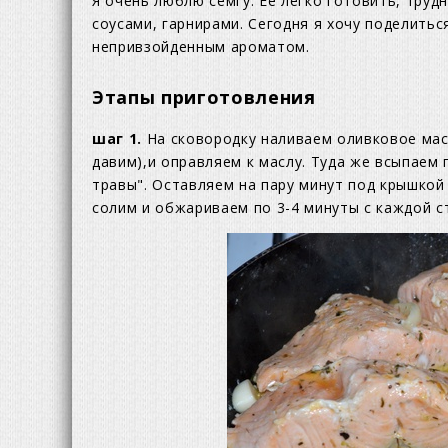
Я очень люблю семгу. Ее легко готовить, труд
соусами, гарнирами. Сегодня я хочу поделить
непривзойденным ароматом.
Этапы приготовления
шаг 1.
На сковородку наливаем оливковое масл
давим),и оправляем к маслу. Туда же всыпае
травы". Оставляем на пару минут под крышкой
солим и обжариваем по 3-4 минуты с каждой с