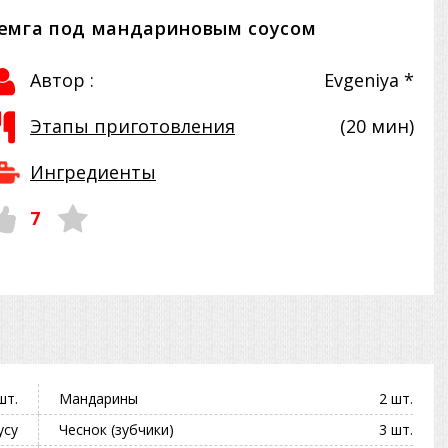
емга под мандариновым соусом
Автор :
Evgeniya *
Этапы приготовления
(20 мин)
Ингредиенты
7
шт.
Мандарины
2 шт.
усу
Чеснок (зубчики)
3 шт.