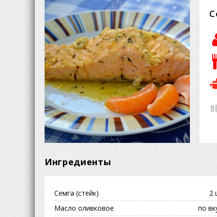
С
Ингредиенты
Семга (стейк)
2 
Масло оливковое
по вк