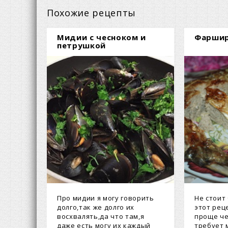
Похожие рецепты
Мидии с чесноком и
Фаршир
петрушкой
Про мидии я могу говорить
Не стоит
долго,так же долго их
этот рец
восхвалять,да что там,я
проще че
даже есть могу их каждый
требует 