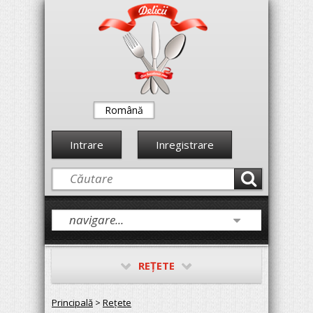
Română
Intrare
Inregistrare
REŢETE
Principală
>
Reţete