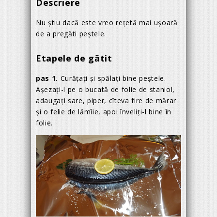
Descriere
Nu ştiu dacă este vreo reţetă mai uşoară
de a pregăti peştele.
Etapele de gătit
pas 1.
Curăţaţi şi spălaţi bine peştele.
Aşezaţi-l pe o bucată de folie de staniol,
adaugaţi sare, piper, cîteva fire de mărar
şi o felie de lămîie, apoi înveliţi-l bine în
folie.