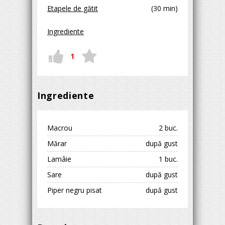
Etapele de gătit
(30 min)
Ingrediente
1
Ingrediente
Macrou
2 buc.
Mărar
după gust
Lamâie
1 buc.
Sare
după gust
Piper negru pisat
după gust