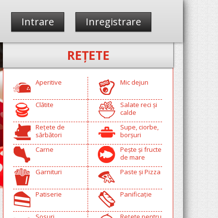
Intrare
Inregistrare
REŢETE
Aperitive
Mic dejun
Clătite
Salate reci și
calde
Rețete de
Supe, ciorbe,
sărbători
borșuri
Carne
Pește și fructe
de mare
Garnituri
Paste și Pizza
Patiserie
Panificație
Sosuri
Rețete pentru