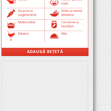
copii
De post și
Diete și rețete
vegetariene
dietetice
Multicooker
Conserve și
murături
Băuturi
Alte
ADAUGĂ REȚETĂ