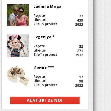
Ludmila Moga
Reţete
77
Like-uri
439
Zile în proiect
3932
Evgeniya *
Reţete
53
Like-uri
271
Zile în proiect
3932
Ирина ***
Reţete
17
Like-uri
98
Zile în proiect
3932
ALATURI DE NOI