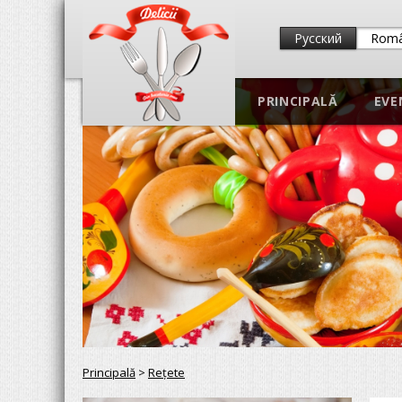
Русский
Rom
PRINCIPALĂ
EVE
Principală
>
Reţete