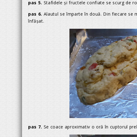
pas 5.
Stafidele şi fructele confiate se scurg de r
pas 6.
Alautul se împarte în două. Din fiecare se
înfăşat.
pas 7.
Se coace aproximativ o oră în cuptorul preî