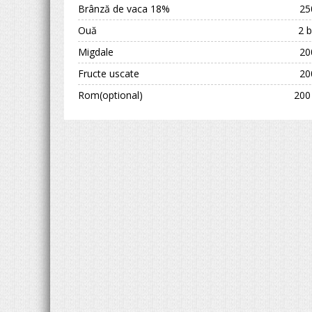
Brânză de vaca 18%
25
Ouă
2 b
Migdale
20
Fructe uscate
20
Rom(optional)
200