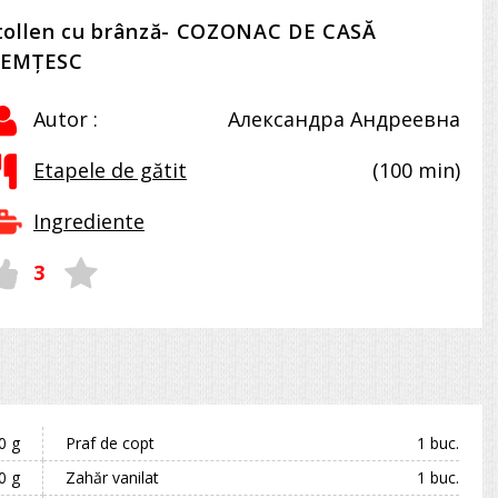
tollen cu brânză- COZONAC DE CASĂ
EMŢESC
Autor :
Александра Андреевна
Etapele de gătit
(100 min)
Ingrediente
3
0 g
Praf de copt
1 buc.
0 g
Zahăr vanilat
1 buc.