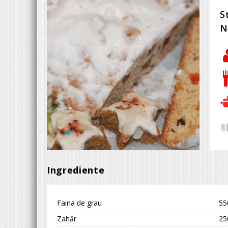
S
N
Ingrediente
Faina de grau
55
Zahăr
25