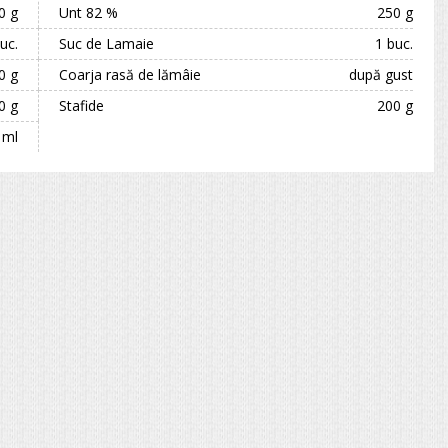
0 g
Unt 82 %
250 g
uc.
Suc de Lamaie
1 buc.
0 g
Coarja rasă de lămâie
după gust
0 g
Stafide
200 g
 ml