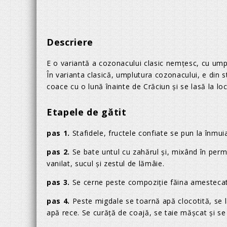
Descriere
E o variantă a cozonacului clasic nemţesc, cu ump
În varianta clasică, umplutura cozonacului, e din s
coace cu o lună înainte de Crăciun şi se lasă la loc
Etapele de gătit
pas 1.
Stafidele, fructele confiate se pun la înmu
pas 2.
Se bate untul cu zahărul şi, mixând în perm
vanilat, sucul şi zestul de lămâie.
pas 3.
Se cerne peste compoziţie făina amestecată
pas 4.
Peste migdale se toarnă apă clocotită, se l
apă rece. Se curăţă de coajă, se taie măşcat şi se