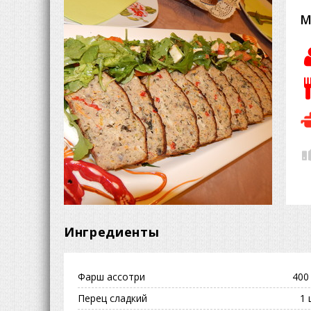
М
Ингредиенты
Фарш ассотри
400 
Перец cладкий
1 