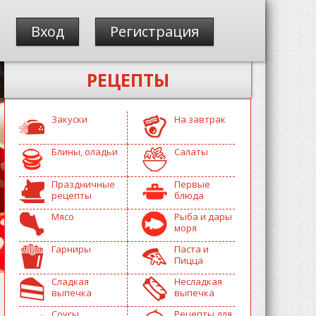
Вход
Регистрация
РЕЦЕПТЫ
Закуски
На завтрак
Блины, оладьи
Салаты
Праздничные
Первые
рецепты
блюда
Мясо
Рыба и дары
моря
Гарниры
Паста и
Пицца
Сладкая
Несладкая
выпечка
выпечка
Соусы
Рецепты для