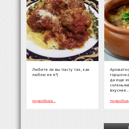
Любите ли вы пасту так, как
Ароматно
люблю ее я?)
горшочка
да еще е
соленьям
вкуснее..
подробнее...
подробнее