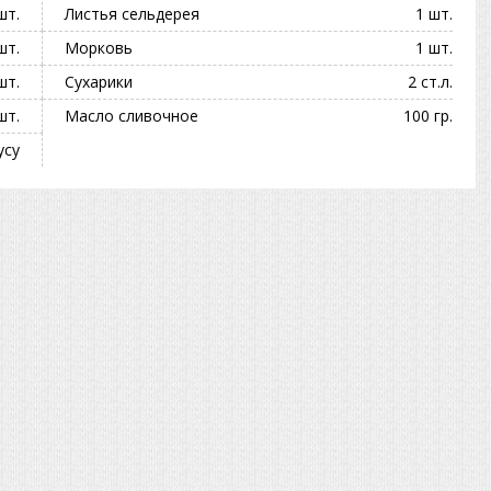
шт.
Листья сельдерея
1 шт.
шт.
Морковь
1 шт.
шт.
Сухарики
2 ст.л.
шт.
Масло сливочное
100 гр.
усу