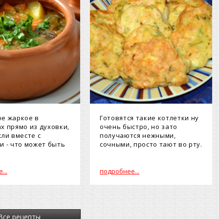
е жаркое в
Готовятся такие котлетки ну
х прямо из духовки,
очень быстро, но зато
сли вместе с
получаются нежными,
и - что может быть
сочными, просто тают во рту.
.
...
подробнее...
Все рецепты