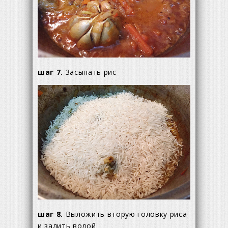
шаг 7.
Засыпать рис
шаг 8.
Выложить вторую головку риса
и залить водой