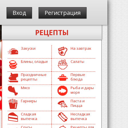
Вход
Регистрация
РЕЦЕПТЫ
Закуски
На завтрак
Блины, оладьи
Салаты
Праздничные
Первые
рецепты
блюда
Мясо
Рыба и дары
моря
Гарниры
Паста и
Пицца
Сладкая
Несладкая
выпечка
выпечка
Соусы
Рецепты для