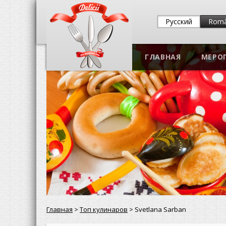
Русский
Rom
ГЛАВНАЯ
МЕРО
Главная
>
Топ кулинаров
> Svetlana Sarban