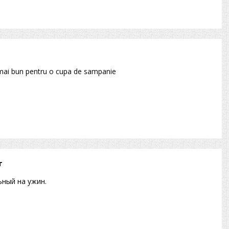
umai bun pentru o cupa de sampanie
т
ьный на ужин.