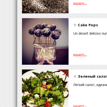
рецепт...
Cake Pops
Un desert delicios n
рецепт...
Зеленый сала
Легкий салат, идеал
рецепт...